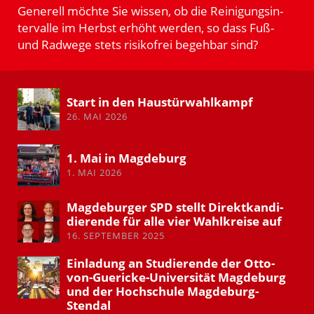
Generell möchte Sie wissen, ob die Reini­gungs­in­
ter­valle im Herbst erhöht werden, so dass Fuß-
und Radwege stets risikofrei begehbar sind?
Start in den Haustür­wahl­kampf
26. MAI 2026
1. Mai in Magdeburg
1. MAI 2026
Magde­burger SPD stellt Direkt­kan­di­
die­rende für alle vier Wahlkreise auf
16. SEPTEMBER 2025
Einladung an Studie­rende der Otto-
von-Guericke-Univer­sität Magdeburg
und der Hochschule Magdeburg-
Stendal