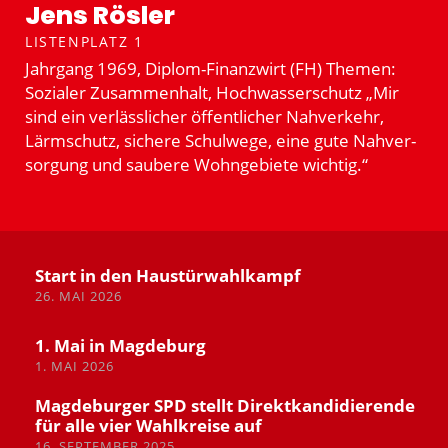
Jens Rösler
LISTENPLATZ 1
Jahrgang 1969, Diplom-Finanzwirt (FH) Themen:
Sozialer Zusam­menhalt, Hochwas­ser­schutz „Mir
sind ein verläss­licher öffent­licher Nahverkehr,
Lärmschutz, sichere Schulwege, eine gute Nahver­
sorgung und saubere Wohnge­biete wichtig.“
Start in den Haustür­wahl­kampf
26. MAI 2026
1. Mai in Magdeburg
1. MAI 2026
Magde­burger SPD stellt Direkt­kan­di­die­rende
für alle vier Wahlkreise auf
16. SEPTEMBER 2025