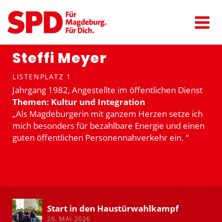
Steffi Meyer
LISTENPLATZ 1
Jahrgang 1982, Angestellte im öffent­lichen Dienst
Themen: Kultur und Integration
„Als Magde­bur­gerin mit ganzem Herzen setze ich
mich besonders für bezahlbare Energie und einen
guten öffent­lichen Perso­nen­nah­verkehr ein. “
Start in den Haustür­wahl­kampf
26. MAI 2026