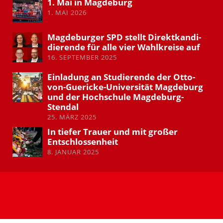
1. Mai in Magdeburg
1. MAI 2026
Magde­burger SPD stellt Direkt­kan­di­
die­rende für alle vier Wahlkreise auf
16. SEPTEMBER 2025
Einladung an Studie­rende der Otto-
von-Guericke-Univer­sität Magdeburg
und der Hochschule Magdeburg-
Stendal
25. MÄRZ 2025
In tiefer Trauer und mit großer
Entschlos­senheit
8. JANUAR 2025