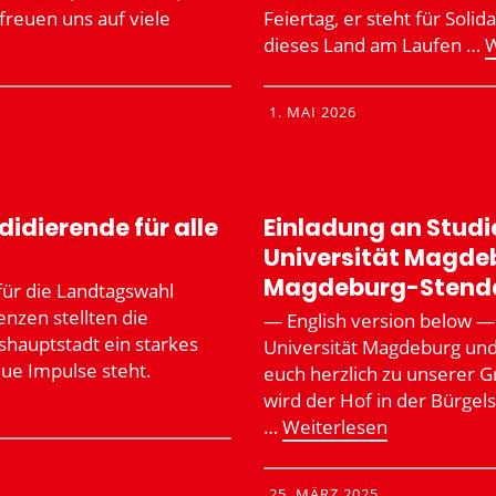
reuen uns auf viele
Feiertag, er steht für Solid
dieses Land am Laufen …
W
1. MAI 2026
i­die­rende für alle
Einladung an Studi
Univer­sität Magde
Magdeburg-Stend
für die Landtagswahl
renzen stellten die
— English version below — 
­haupt­stadt ein starkes
Univer­­­sität Magdeburg u
ue Impulse steht.
euch herzlich zu unserer Gri
wird der Hof in der Bürgel
…
Weiter­lesen
25. MÄRZ 2025