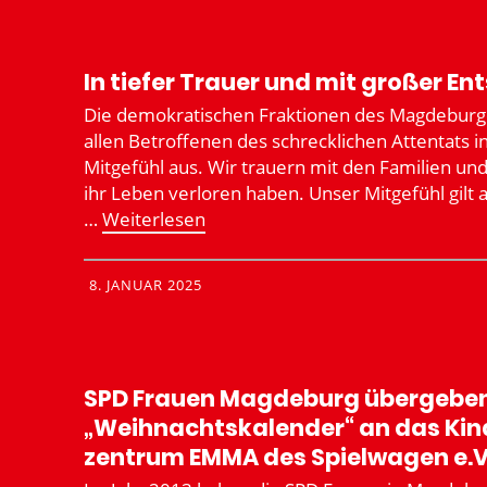
In tiefer Trauer und mit großer En
Die demokra­ti­schen Fraktionen des Magde­burg
allen Betrof­fenen des schreck­lichen Attentats in
Mitgefühl aus. Wir trauern mit den Familien und
ihr Leben verloren haben. Unser Mitgefühl gilt 
…
Weiter­lesen
8. JANUAR 2025
SPD Frauen Magdeburg übergeben 
„Weihnachts­ka­lender“ an das Kind
zentrum EMMA des Spiel­wagen e.V