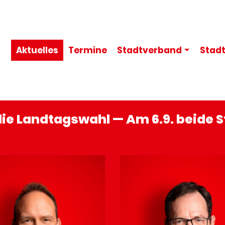
Aktuelles
Termine
Stadt­verband
Stadt­
 die Landtagswahl — Am 6.9. beide