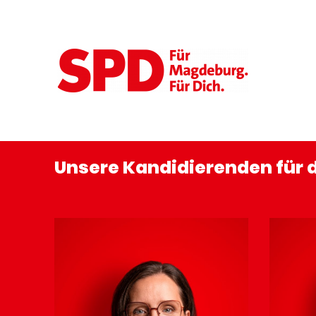
Unsere Kandi­die­renden für