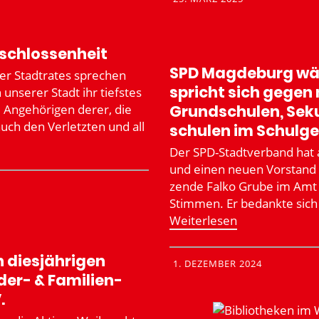
tschlos­senheit
SPD Magdeburg wäh
er Stadt­rates sprechen
spricht sich gegen 
 unserer Stadt ihr tiefstes
 Angehö­rigen derer, die
Grund­schulen, Se
auch den Verletzten und all
schulen im Schul­g
Der SPD-Stadt­­­verband hat
und einen neuen Vorstand g
zende Falko Grube im Amt b
Stimmen. Er bedankte sich 
Weiter­lesen
diesjäh­rigen
1. DEZEMBER 2024
er- & Famili­en­
.