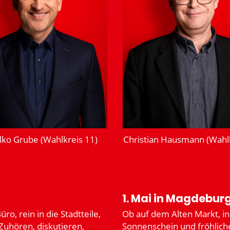
alko Grube (Wahlkreis 11)
Christian Hausmann (Wahlk
1. Mai in Magdebur
o, rein in die Stadt­teile,
Ob auf dem Alten Markt, in
uhören, disku­tieren,
Sonnen­schein und fröhliche