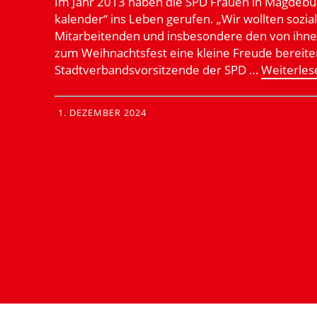
Im Jahr 2013 haben die SPD Frauen in Magdebur
ka­lender“ ins Leben gerufen. „Wir wollten sozial
Mitar­bei­tenden und insbe­sondere den von ihne
zum Weihnachtsfest eine kleine Freude bereiten
Stadt­ver­bands­vor­sit­zende der SPD …
Weiter­le
1. DEZEMBER 2024