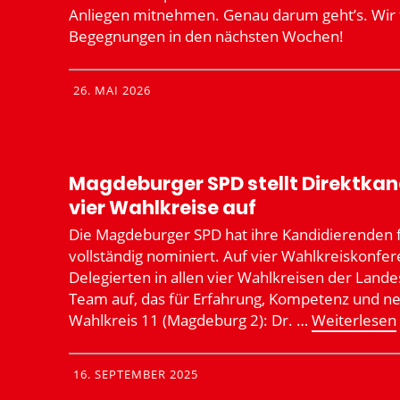
Anliegen mitnehmen. Genau darum geht’s. Wir f
Begeg­nungen in den nächsten Wochen!
26. MAI 2026
Magde­burger SPD stellt Direkt­kan­d
vier Wahlkreise auf
Die Magde­burger SPD hat ihre Kandi­die­renden 
vollständig nominiert. Auf vier Wahlkreis­kon­fe­
Delegierten in allen vier Wahlkreisen der Landes
Team auf, das für Erfahrung, Kompetenz und ne
Wahlkreis 11 (Magdeburg 2): Dr. …
Weiter­lesen
16. SEPTEMBER 2025