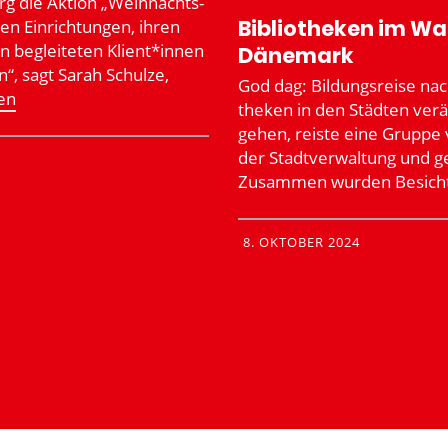
g die Aktion „Weihnachts­
Biblio­theken im Wa
en Einrich­tungen, ihren
n beglei­teten Klient*innen
Dänemark
“, sagt Sarah Schulze,
God dag: Bildungs­reise nac
sen
theken in den Städten ver
gehen, reiste eine Gruppe v
der Stadt­ver­waltung und 
Zusammen wurden Besich­t
8. OKTOBER 2024