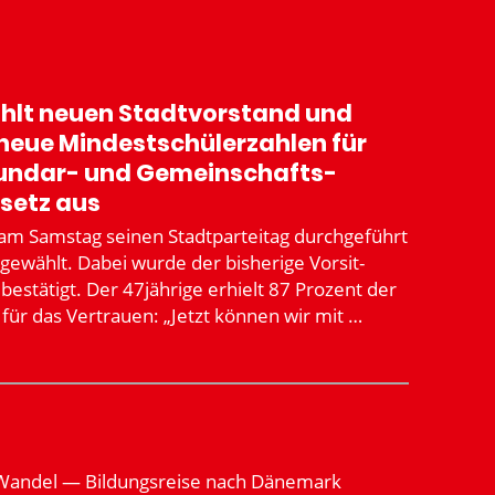
lt neuen Stadt­vor­stand und
neue Mindest­schü­ler­zahlen für
kundar- und Gemein­schafts­
esetz aus
 am Samstag seinen Stadt­par­teitag durch­ge­führt
ewählt. Dabei wurde der bisherige Vorsit­
estätigt. Der 47jährige erhielt 87 Prozent der
für das Vertrauen: „Jetzt können wir mit …