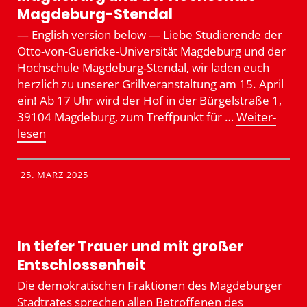
Magdeburg-Stendal
— English version below — Liebe Studie­rende der
Otto-von-Guericke-Univer­­­sität Magdeburg und der
Hochschule Magdeburg-Stendal, wir laden euch
herzlich zu unserer Grill­ver­an­staltung am 15. April
ein! Ab 17 Uhr wird der Hof in der Bürgel­straße 1,
39104 Magdeburg, zum Treff­punkt für …
Weiter­
lesen
25. MÄRZ 2025
In tiefer Trauer und mit großer
Entschlos­senheit
Die demokra­ti­schen Fraktionen des Magde­burger
Stadt­rates sprechen allen Betrof­fenen des