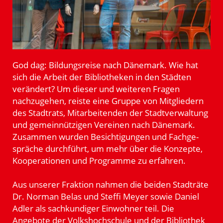
God dag: Bildungs­reise nach Dänemark. Wie hat
sich die Arbeit der Biblio­theken in den Städten
verändert? Um dieser und weiteren Fragen
nachzu­gehen, reiste eine Gruppe von Mitgliedern
des Stadtrats, Mitar­bei­tenden der Stadt­ver­waltung
und gemein­nüt­zigen Vereinen nach Dänemark.
Zusammen wurden Besich­ti­gungen und Fachge­
spräche durch­führt, um mehr über die Konzepte,
Koope­ra­tionen und Programme zu erfahren.
Aus unserer Fraktion nahmen die beiden Stadträte
Dr. Norman Belas und Steffi Meyer sowie Daniel
Adler als sachkun­diger Einwohner teil. Die
Angebote der Volks­hoch­schule und der Bibliothek