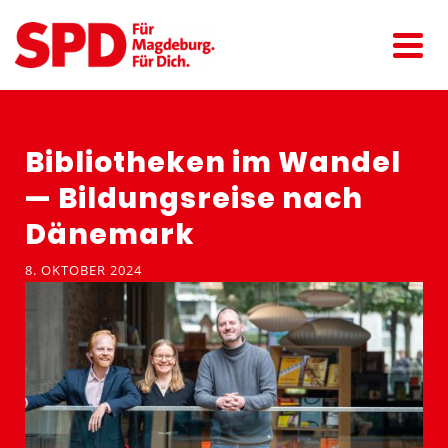
Biblio­theken im Wandel
— Bildungs­reise nach
Dänemark
8. OKTOBER 2024